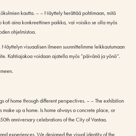
näkökulmien kautta. – – Näyttely herättää pohtimaan, mitä
o koti aina konkreettinen paikka, vai voisiko se olla myös
oden ohjelmistoa.
ia. Näyttelyn visuaalisen ilmeen suunnittelimme leikkautumaan
ännite. Kahtiajakoa voidaan ajatella myös ”päivänä ja yönä”.
ilmeen.
f home through different perspectives. – – The exhibition
ors make up a home. Is home always a concrete place, or
e 50th anniversary celebrations of the City of Vantaa.
nd experiences. We designed the visual identity of the