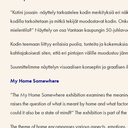
”Kotini jossain -näyttely tarkastelee kodin merkityksiä eri 
kodilla tarkoitetaan ja mitkä tekijät muodostavat kodin. Onk
mielentila?” Näyttely on osa Vantaan kaupungin 50-juhlavu
Kodin teemaan liittyy erilaisia puolia, tunteita ja kokemuks
kahtiajakoisesti siten, että eri pintojen välille muodostuu j
Suunnittelimme näyttelyn visuaalisen konseptin ja graafisen 
My Home Somewhere
”The My Home Somewhere exhibition examines the meanings o
raises the question of what is meant by home and what fact
could it also be a state of mind?” The exhibition is part of th
The theme of home encompasses various aspects, emotions, a