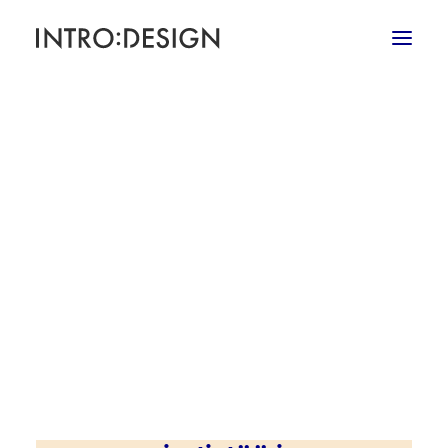
Search
INTRO DESIGN
Vaikuttavaa visuaalista