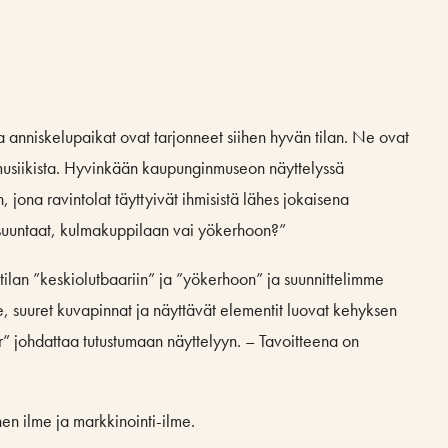
 ja anniskelupaikat ovat tarjonneet siihen hyvän tilan. Ne ovat
 ja musiikista. Hyvinkään kaupunginmuseon näyttelyssä
ona ravintolat täyttyivät ihmisistä lähes jokaisena
suuntaat, kulmakuppilaan vai yökerhoon?”
ilan ”keskiolutbaariin” ja ”yökerhoon” ja suunnittelimme
e, suuret kuvapinnat ja näyttävät elementit luovat kehyksen
” johdattaa tutustumaan näyttelyyn. – Tavoitteena on
nen ilme ja markkinointi-ilme.