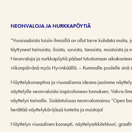
NEONVALOJA JA NURKKAPÖYTIÄ
”Vuosisadoista toisiin ihmisillä on ollut tarve kohdata muita,
täyttyneet tarinoista, iloista, suruista, tanssista, muistoista
Neonvaloja ja nurkkapöytiä pääset tutustumaan aikakauteen, j
viikonpäivänä myös Hyvinkäällä. – Kummalle puolelle sinä 
Näyttelykonseptina ja visuaalisena ideana jaoimme näyttelyt
näyttelylle neonvaloista inspiroituneen tunnuksen. Vahva ilm
näyttelyn tarinalle. Sisääntulossa neonvalomainos ”Open bar
herättää näyttelykävijässä tunteita ja muistoja!
Näyttelyn visuaalinen konsepti, näyttelyarkkitehtuuri, graafi