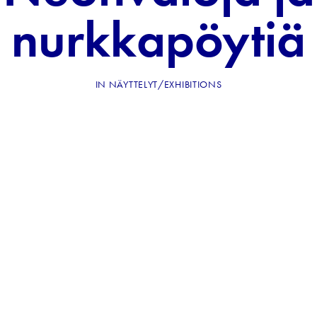
nurkkapöytiä
IN
NÄYTTELYT/EXHIBITIONS