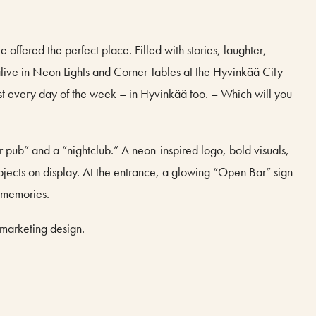
offered the perfect place. Filled with stories, laughter,
ive in Neon Lights and Corner Tables at the Hyvinkää City
t every day of the week – in Hyvinkää too. – Which will you
r pub” and a “nightclub.” A neon-inspired logo, bold visuals,
objects on display. At the entrance, a glowing “Open Bar” sign
d memories.
 marketing design.