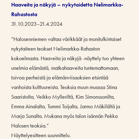
Haaveita ja näkyjä – nykytaidetta Nelimarkka-
Rahastosta
31.10.2023–21.4.2024
”Halosenniemen valtaa värikkäät ja monitulkintaiset
nykytaiteen teokset Nelimarkka-Rahaston
kokoelmasta. Haaveita ja näkyjä -näyttely tuo yhteen
unelmia elämästä, matkahaaveita tuntemattomaan,
toivoa perheistä ja elämänviisauksien etsintää
vanhoista kulttuureista. Teoksia muun muassa Stina
Saaristolta, Veikko Mylleriltä, Kim Simonssonilta,
Emma Ainalalta, Tommi Toijalta, Jarmo Mäkilältä ja
Marja Sunalta. Mukana myös talon isännän Pekka
Halosen teoksia.”
Näyttelyesitteen suunnittelu.