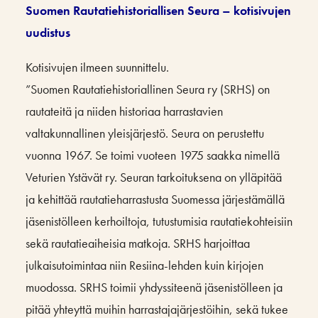
Suomen Rautatiehistoriallisen Seura – kotisivujen
uudistus
Kotisivujen ilmeen suunnittelu.
”Suomen Rautatiehistoriallinen Seura ry (SRHS) on
rautateitä ja niiden historiaa harrastavien
valtakunnallinen yleisjärjestö. Seura on perustettu
vuonna 1967. Se toimi vuoteen 1975 saakka nimellä
Veturien Ystävät ry. Seuran tarkoituksena on ylläpitää
ja kehittää rautatieharrastusta Suomessa järjestämällä
jäsenistölleen kerhoiltoja, tutustumisia rautatiekohteisiin
sekä rautatieaiheisia matkoja. SRHS harjoittaa
julkaisutoimintaa niin Resiina-lehden kuin kirjojen
muodossa. SRHS toimii yhdyssiteenä jäsenistölleen ja
pitää yhteyttä muihin harrastajajärjestöihin, sekä tukee