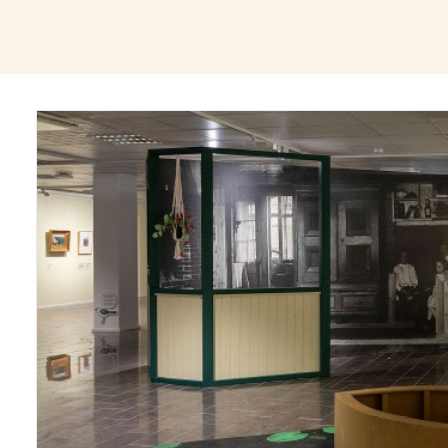
Näyttelyt/Exhibitions