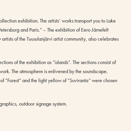
lection exhibition. The artists’ works transport you to Lake
 Petersburg and Paris.” – The exhibition of Eero Järnefelt
ists of the Tuusulanjärvi artist community, also celebrates
ions of the exhibition as ”islands”. The sections consist of
twork. The atmosphere is enlivened by the soundscape,
of ”Forest” and the light yellow of ”Suviranta” were chosen
n graphics, outdoor signage system.