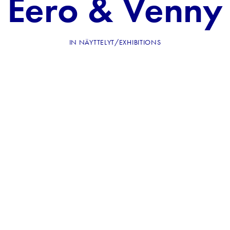
Eero & Venny
IN
NÄYTTELYT/EXHIBITIONS