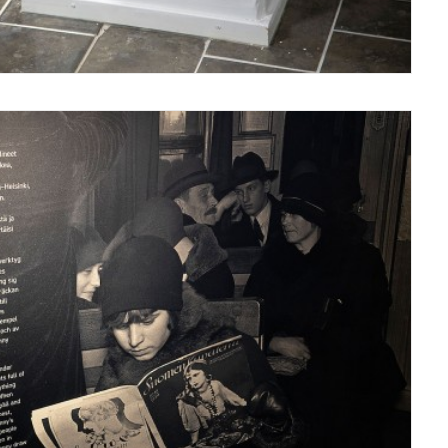
Näyttelyt/Exhibitions