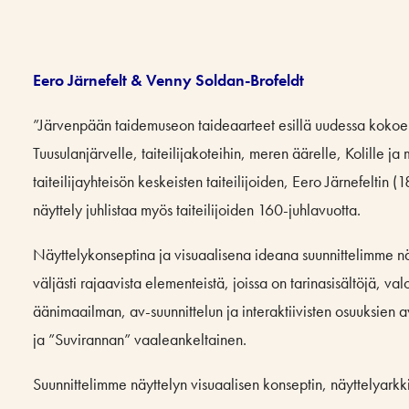
Eero Järnefelt & Venny Soldan-Brofeldt
”Järvenpään taidemuseon taideaarteet esillä uudessa kokoelma
Tuusulanjärvelle, taiteilijakoteihin, meren äärelle, Kolille ja 
taiteilijayhteisön keskeisten taiteilijoiden, Eero Järnefelt
näyttely juhlistaa myös taiteilijoiden 160-juhlavuotta.
Näyttelykonseptina ja visuaalisena ideana suunnittelimme nä
väljästi rajaavista elementeistä, joissa on tarinasisältöjä, v
äänimaailman, av-suunnittelun ja interaktiivisten osuuksien 
ja ”Suvirannan” vaaleankeltainen.
Suunnittelimme näyttelyn visuaalisen konseptin, näyttelyarkki