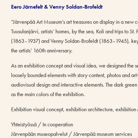
Eero Järnefelt & Venny Soldan-Brofeldt
”Järvenpää Art Museum’s art treasures on display in a new col
Tuusulanjärvi, artists’ homes, by the sea, Koli and trips to St.
(1863–1937) and Venny Soldan-Brofeldt (1863–1945), key art
the artists’ 160th anniversary.
As an exhibition concept and visual idea, we designed the sect
loosely bounded elements with story content, photos and ar
audiovisual design and interactive elements. The dark green 
as the main colors of the exhibition.
Exhibition visual concept, exhibition architecture, exhibitio
Yhteistyössä / In cooperation
Järvenpään museopalvelut / Järvenpää museum services