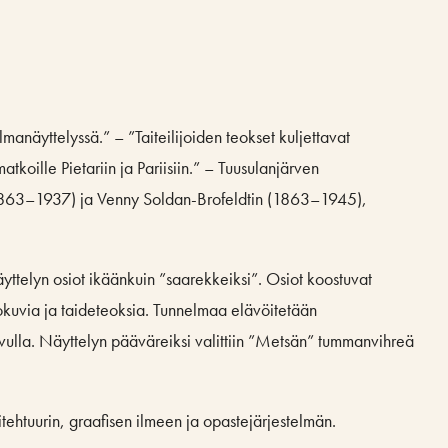
näyttelyssä.” – ”Taiteilijoiden teokset kuljettavat
matkoille Pietariin ja Pariisiin.” – Tuusulanjärven
in (1863–1937) ja Venny Soldan-Brofeldtin (1863–1945),
yttelyn osiot ikäänkuin ”saarekkeiksi”. Osiot koostuvat
alokuvia ja taideteoksia. Tunnelmaa elävöitetään
avulla. Näyttelyn pääväreiksi valittiin ”Metsän” tummanvihreä
tehtuurin, graafisen ilmeen ja opastejärjestelmän.