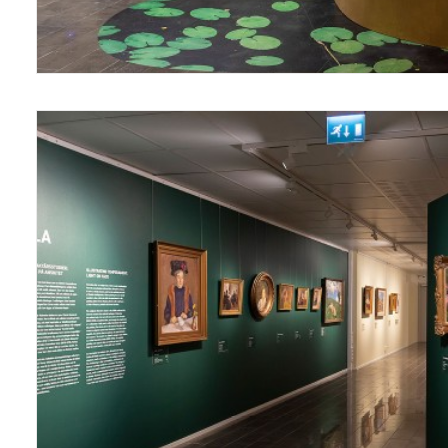
Näyttelyt/Exhibitions