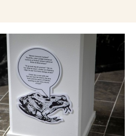
Näyttelyt/Exhibitions