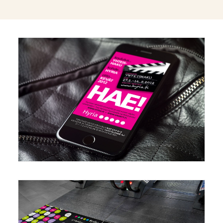
Web
,
Mainonta/Marketing
,
Grafiikka/Graphics