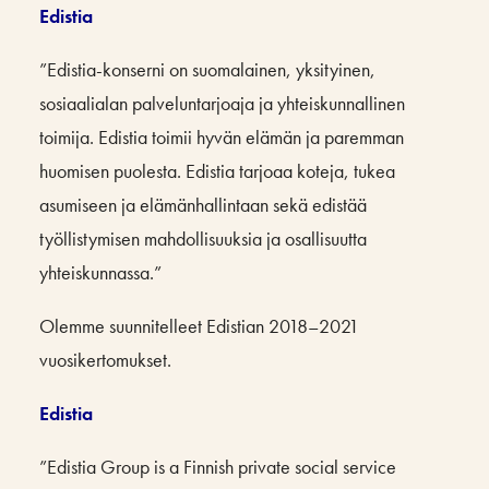
Edistia
”Edistia-konserni on suomalainen, yksityinen,
sosiaalialan palveluntarjoaja ja yhteiskunnallinen
toimija. Edistia toimii hyvän elämän ja paremman
huomisen puolesta. Edistia tarjoaa koteja, tukea
asumiseen ja elämänhallintaan sekä edistää
työllistymisen mahdollisuuksia ja osallisuutta
yhteiskunnassa.”
Olemme suunnitelleet Edistian 2018–2021
vuosikertomukset.
Edistia
”Edistia Group is a Finnish private social service