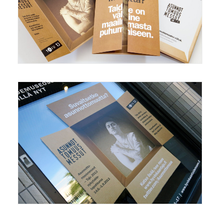
Mainonta/Marketing
,
Grafiikka/Graphics
Mainonta/Marketing
,
Grafiikka/Graphics