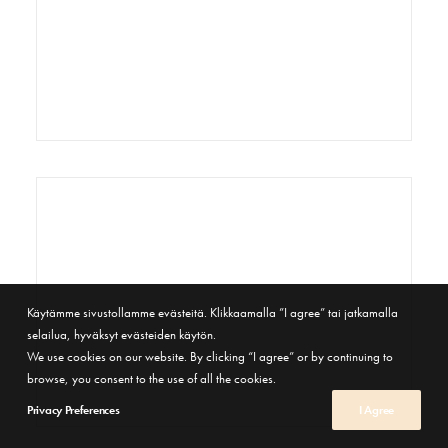
Käytämme sivustollamme evästeitä. Klikkaamalla ”I agree” tai jatkamalla
selailua, hyväksyt evästeiden käytön.
We use cookies on our website. By clicking “I agree” or by continuing to
browse, you consent to the use of all the cookies.
Privacy Preferences
I Agree