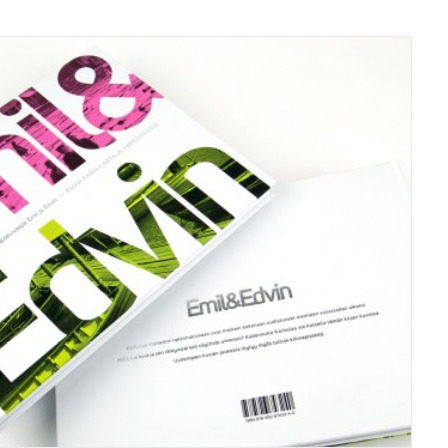
Kirjat/books
,
Grafiikka/Graphics