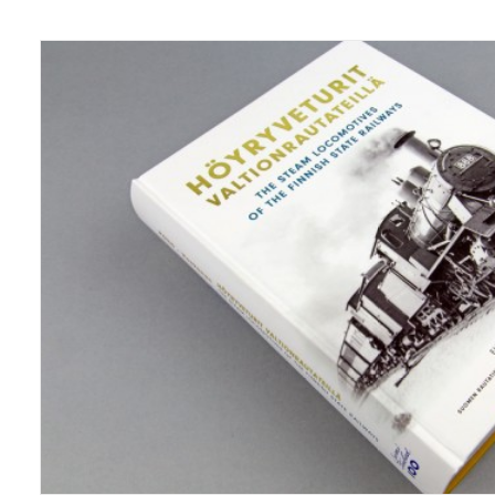
Kirjat/books
,
Grafiikka/Graphics