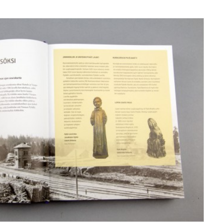
Kirjat/books
,
Grafiikka/Graphics