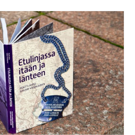
Kirjat/books
,
Grafiikka/Graphics