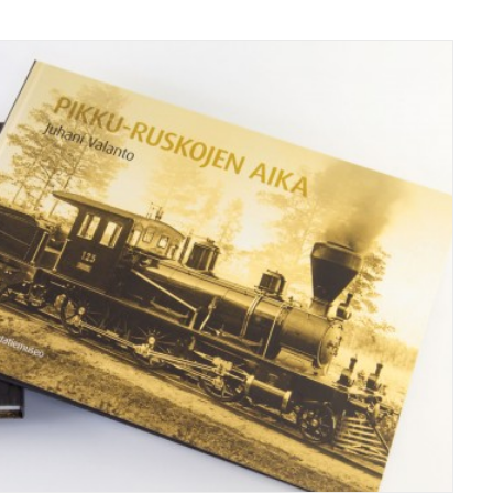
Kirjat/books
,
Grafiikka/Graphics