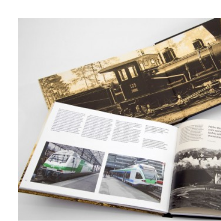
Kirjat/books
,
Grafiikka/Graphics