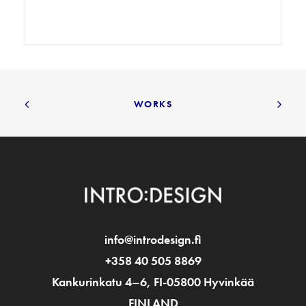
Näyttelyt/Exhibitions
,
Grafiikka/Graphics
WORKS
info@introdesign.fi
+358 40 505 8869
Kankurinkatu 4–6, FI-05800 Hyvinkää
FINLAND