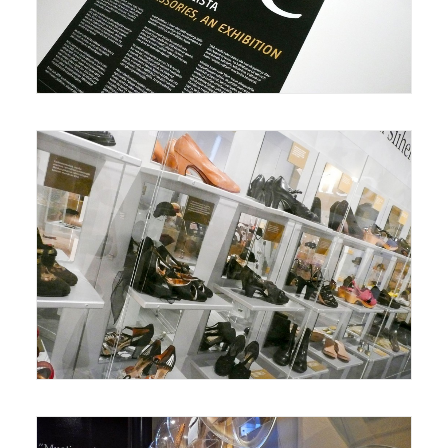
Näyttelyt/Exhibitions
,
Grafiikka/Graphics
Näyttelyt/Exhibitions