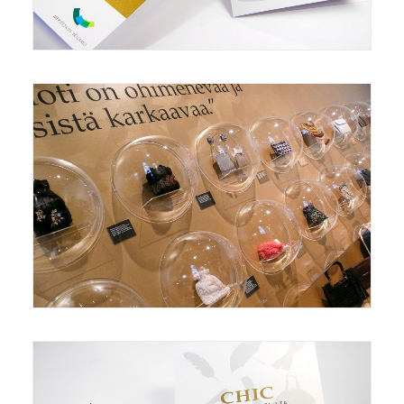
Näyttelyt/Exhibitions
,
Logot/logos
,
Grafiikka/Graphics
Näyttelyt/Exhibitions