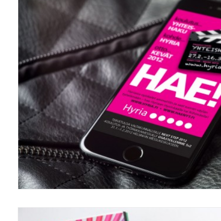
Web
,
Mainonta/Marketing
,
Grafiikka/Graphi