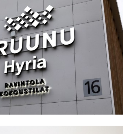
Logot/logos
,
Opasteet/signs