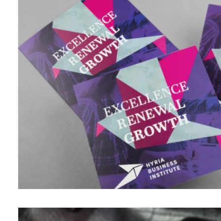
Ilmeet/Identities
,
Grafiikka/Graphics